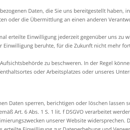
zogenen Daten, die Sie uns bereitgestellt haben, in
en oder die Übermittlung an einen anderen Verantwo
l erteilte Einwilligung jederzeit gegenüber uns zu wi
r Einwilligung beruhte, für die Zukunft nicht mehr fo
Aufsichtsbehörde zu beschweren. In der Regel können 
fenthaltsortes oder Arbeitsplatzes oder unseres Un
enen Daten sperren, berichtigen oder löschen lassen
mäß Art. 6 Abs. 1 S. 1 lit. f DSGVO verarbeitet wer
mierungszwecken unserer Website widersprechen. Di
ns erteilte Einwilligung zur Datenerhebung und Ve